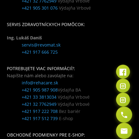
+421 32 7762949
Výdajňa Vrbové
+421 905 301 076
Výdajňa Vrbové
SERVIS ZDRAVOTNÍCKYCH POMÔCOK:
Ing. Lukáš Daniš
servis@revomat.sk
+421 917 666 725
POTREBUJETE VIAC INFORMÁCIÍ?:
Napíšte nám alebo zavolajte na:
info@rehacare.sk
+421 905 987 908
Výdajňa BA
+421 33 3813034
Výdajňa Vrbové
+421 32 7762949
Výdajňa Vrbové
+421 917 222 708
Bez bariér
+421 917 512 739
E-shop
OBCHODNÉ PODMIENKY PRE E-SHOP: