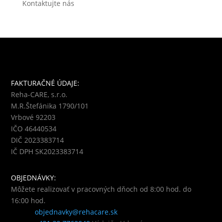
Kontaktujte nás
FAKTURAČNÉ ÚDAJE:
Reha-CARE, s.r.o.
M.R.Štefánika 1790/101
Vrbové 92203
IČO 46440534
DIČ 2023383714
IČ DPH SK2023383714
OBJEDNÁVKY:
Môžete realizovať v pracovných dňoch od 8:00 hod. do
16:00 hod.
objednavky@rehacare.sk