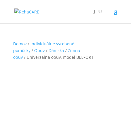
Domov
/
Individuálne vyrobené
pomôcky
/
Obuv
/
Dámska
/
Zimná
obuv
/ Univerzálna obuv, model BELFORT
belfort_uni1
Čiastočne hradené