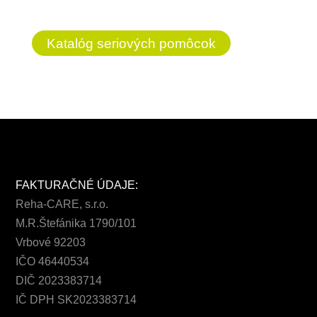
Katalóg seriových pomôcok
FAKTURAČNÉ ÚDAJE:
Reha-CARE, s.r.o.
M.R.Štefánika 1790/101
Vrbové 92203
IČO 46440534
DIČ 2023383714
IČ DPH SK2023383714