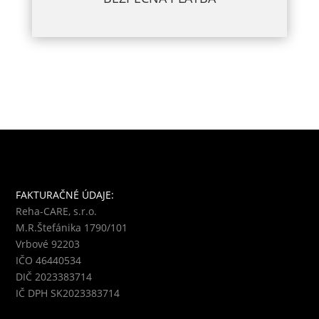
FAKTURAČNÉ ÚDAJE:
Reha-CARE, s.r.o.
M.R.Štefánika 1790/101
Vrbové 92203
IČO 46440534
DIČ 2023383714
IČ DPH SK2023383714