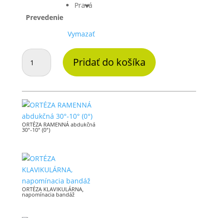
Pravá
Prevedenie
Vymazať
množstvo
Pridať do košíka
ORTÉZA
LAKŤOVÉHO
KĹBU
s
limitovaným
rozsahom
ORTÉZA RAMENNÁ abdukčná
30°-10° (0°)
pohybu
ORTÉZA KLAVIKULÁRNA,
napomínacia bandáž