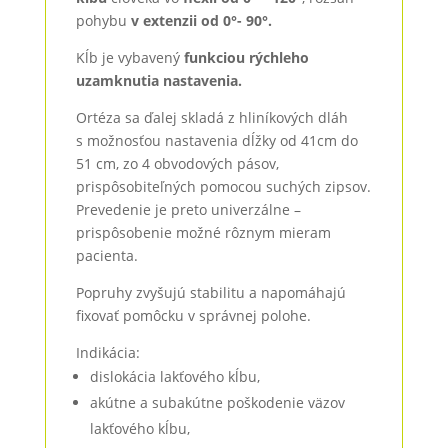
pohybu
v extenzii od 0°- 90°.
Kĺb je vybavený
funkciou rýchleho
uzamknutia nastavenia.
Ortéza sa ďalej skladá z hliníkových dláh
s možnosťou nastavenia dĺžky od 41cm do
51 cm, zo 4 obvodových pásov,
prispôsobiteľných pomocou suchých zipsov.
Prevedenie je preto univerzálne –
prispôsobenie možné rôznym mieram
pacienta.
Popruhy zvyšujú stabilitu a napomáhajú
fixovať pomôcku v správnej polohe.
Indikácia:
dislokácia lakťového kĺbu,
akútne a subakútne poškodenie väzov
lakťového kĺbu,