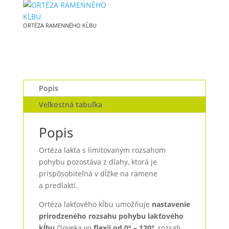
ORTÉZA RAMENNÉHO KĹBU
Popis
Veľkostná tabuľka
Popis
Ortéza lakťa s limitovaným rozsahom
pohybu pozostáva z dlahy, ktorá je
prispôsobiteľná v dĺžke na ramene
a predlaktí.
Ortéza lakťového kĺbu umožňuje
nastavenie
prirodzeného rozsahu pohybu lakťového
kĺbu
človeka vo
flexii od 0° – 120°
, rozsah