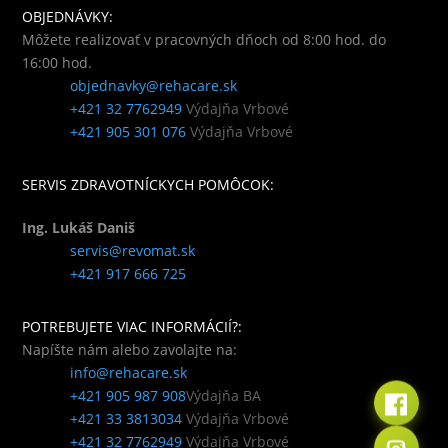
OBJEDNÁVKY:
Môžete realizovať v pracovných dňoch od 8:00 hod. do
16:00 hod.
objednavky@rehacare.sk
+421 32 7762949
Výdajňa Vrbové
+421 905 301 076
Výdajňa Vrbové
SERVIS ZDRAVOTNÍCKYCH POMÔCOK:
Ing. Lukáš Daniš
servis@revomat.sk
+421 917 666 725
POTREBUJETE VIAC INFORMÁCIÍ?:
Napíšte nám alebo zavolajte na:
info@rehacare.sk
+421 905 987 908
Výdajňa BA
+421 33 3813034
Výdajňa Vrbové
+421 32 7762949
Výdajňa Vrbové