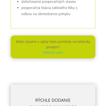
doliečovanie pooperačných stavov,
pooperačná fixácia lakťového kĺbu s
voľbou na obmedzenie pohybu
Máte záujem o výdaj tejto pomôcky na lekársky
predpis?
Kliknite sem
RÝCHLE DODANIE