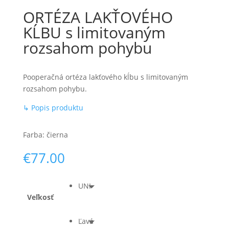
ORTÉZA LAKŤOVÉHO
KĹBU s limitovaným
rozsahom pohybu
Pooperačná ortéza lakťového kĺbu s limitovaným
rozsahom pohybu.
↳ Popis produktu
Farba: čierna
€
77.00
UNI
Veľkosť
Ľavá