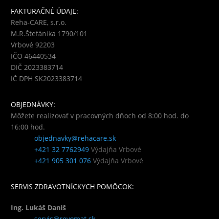
FAKTURAČNÉ ÚDAJE:
Reha-CARE, s.r.o.
M.R.Štefánika 1790/101
Vrbové 92203
IČO 46440534
DIČ 2023383714
IČ DPH SK2023383714
OBJEDNÁVKY:
Môžete realizovať v pracovných dňoch od 8:00 hod. do
16:00 hod.
objednavky@rehacare.sk
+421 32 7762949
Výdajňa Vrbové
+421 905 301 076
Výdajňa Vrbové
SERVIS ZDRAVOTNÍCKYCH POMÔCOK:
Ing. Lukáš Daniš
servis@revomat.sk