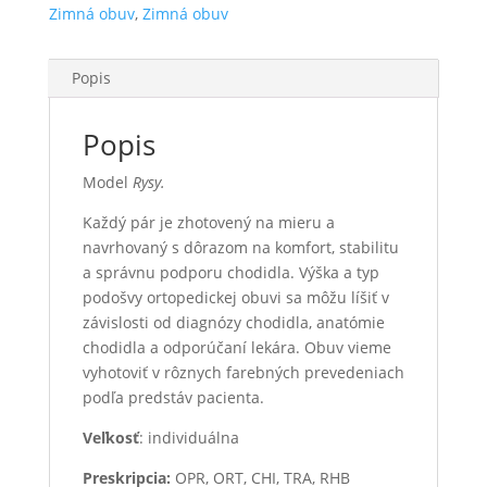
Zimná obuv
,
Zimná obuv
Popis
Popis
Model
Rysy.
Každý pár je zhotovený na mieru a
navrhovaný s dôrazom na komfort, stabilitu
a správnu podporu chodidla. Výška a typ
podošvy ortopedickej obuvi sa môžu líšiť v
závislosti od diagnózy chodidla, anatómie
chodidla a odporúčaní lekára. Obuv vieme
vyhotoviť v rôznych farebných prevedeniach
podľa predstáv pacienta.
Veľkosť
: individuálna
Preskripcia:
OPR, ORT, CHI, TRA, RHB