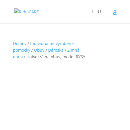
Domov
/
Individuálne vyrobené
pomôcky
/
Obuv
/
Dámska
/
Zimná
obuv
/ Univerzálna obuv, model RYSY
1
Čiastočne hradené