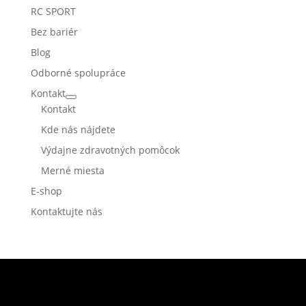
RC SPORT
Bez bariér
Blog
Odborné spolupráce
Kontakt
Kontakt
Kde nás nájdete
Výdajne zdravotných pomôcok
Merné miesta
E-shop
Kontaktujte nás