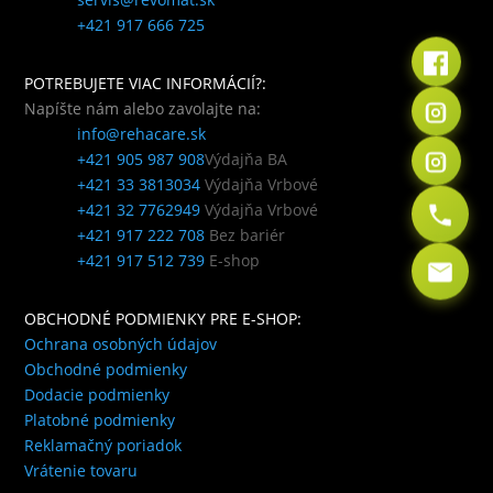
+421 917 666 725
POTREBUJETE VIAC INFORMÁCIÍ?:
Napíšte nám alebo zavolajte na:
info@rehacare.sk
+421 905 987 908
Výdajňa BA
+421 33 3813034
Výdajňa Vrbové
+421 32 7762949
Výdajňa Vrbové
+421 917 222 708
Bez bariér
+421 917 512 739
E-shop
OBCHODNÉ PODMIENKY PRE E-SHOP:
Ochrana osobných údajov
Obchodné podmienky
Dodacie podmienky
Platobné podmienky
Reklamačný poriadok
Vrátenie tovaru