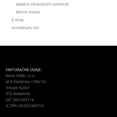
Výdajne zdravotných pomôcok
Merné miesta
E-shop
Kontaktujte nás
FAKTURAČNÉ ÚDAJE:
Reha-CARE, s.r.o.
M.R.Štefánika 1790/101
Vrbové 92203
IČO 46440534
DIČ 2023383714
IČ DPH SK2023383714