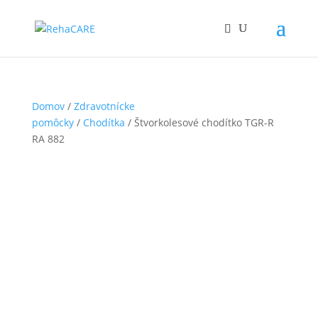
Domov
/
Zdravotnícke
pomôcky
/
Chodítka
/ Štvorkolesové chodítko TGR-R
RA 882
608_c1c0e2fb1a8f86bd9360203d2a23fc43
Čiastočne hradené