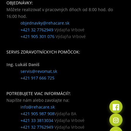
OBJEDNÁVKY:
Môžete realizovať v pracovných dňoch od 8:00 hod. do
16:00 hod.
objednavky@rehacare.sk
+421 32 7762949
Výdajňa Vrbové
+421 905 301 076
Výdajňa Vrbové
SERVIS ZDRAVOTNÍCKYCH POMÔCOK:
Ing. Lukáš Daniš
servis@revomat.sk
+421 917 666 725
POTREBUJETE VIAC INFORMÁCIÍ?:
Napíšte nám alebo zavolajte na:
info@rehacare.sk
+421 905 987 908
Výdajňa BA
+421 33 3813034
Výdajňa Vrbové
+421 32 7762949
Výdajňa Vrbové