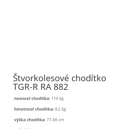
332_1ce29a3ca9fd48d66fce51114fc1b8dd
72_b36f9f6d02d3c0bbe1c99ac35f8e81db
Štvorkolesové chodítko
TGR-R RA 882
nosnosť chodítka:
110 kg
hmotnosť chodítka:
8,2 kg
výška chodítka:
77-88 cm