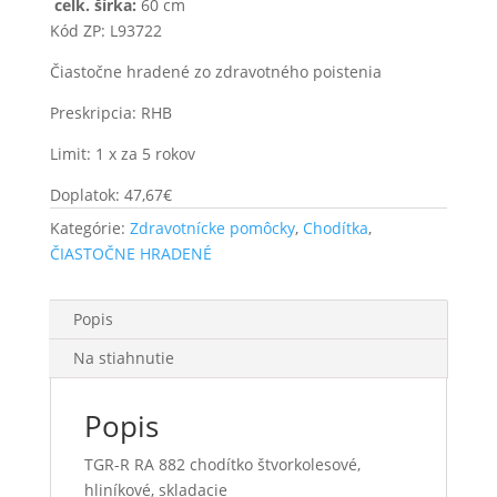
celk. šírka:
60 cm
Kód ZP: L93722
Čiastočne hradené zo zdravotného poistenia
Preskripcia: RHB
Limit: 1 x za 5 rokov
Doplatok: 47,67€
Kategórie:
Zdravotnícke pomôcky
,
Chodítka
,
ČIASTOČNE HRADENÉ
Popis
Na stiahnutie
Popis
TGR-R RA 882 chodítko štvorkolesové,
hliníkové, skladacie