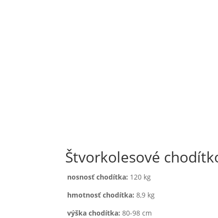
Senio_04_1184x908-600x460
Senio_03_1184x908-600x460
Senio_02_1184x908-600x460
Senio_05_1184x908-600x460
Štvorkolesové chodít
nosnosť chodítka:
120 kg
hmotnosť chodítka:
8,9 kg
výška chodítka:
80-98 cm