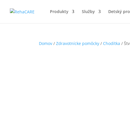
Produkty
Služby
Detský pr
Domov
/
Zdravotnícke pomôcky
/
Chodítka
/ Št
Senio_01_1184x908-600x460
Čiastočne hradené