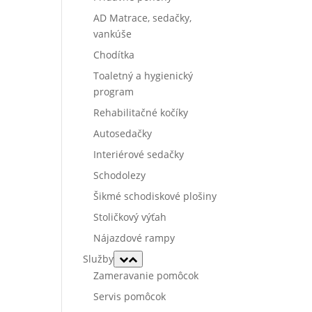
AD Matrace, sedačky,
vankúše
Chodítka
Toaletný a hygienický
program
Rehabilitačné kočíky
Autosedačky
Interiérové sedačky
Schodolezy
Šikmé schodiskové plošiny
Stoličkový výťah
Nájazdové rampy
Služby
Zameravanie pomôcok
Servis pomôcok