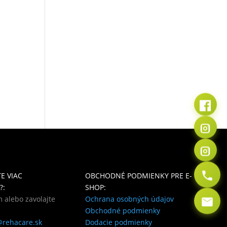
E VIAC
OBCHODNÉ PODMIENKY PRE E-
?:
SHOP:
 alebo zavolajte
Ochrana osobných údajov
Obchodné podmienky
@rehacare.sk
Dodacie podmienky