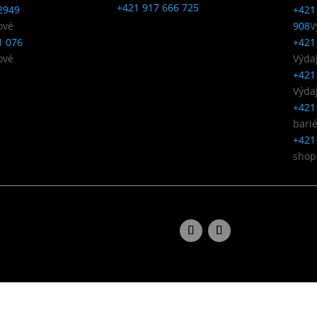
+421 917 666 725
2949
+421
ové
908
V
1 076
+421
ové
Výda
+421
Výda
+421
bari
+421
shop