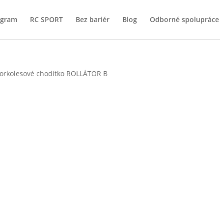
ogram
RC SPORT
Bez bariér
Blog
Odborné spolupráce
vorkolesové chodítko ROLLÁTOR B