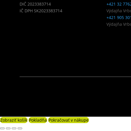
DIČ 2023383714
+421 32 776
IČ DPH SK2023383714
Výdajňa Vrb
+421 905 30
Výdajňa Vrb
Zobraziť košík
Pokladňa
Pokračovať v nákupe