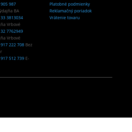
 905 987
Platobné podmienky
ýdajňa BA
Reklamačný poriadok
 33 3813034
Vrátenie tovaru
jňa Vrbové
 32 7762949
jňa Vrbové
 917 222 708
Bez
ér
 917 512 739
E-