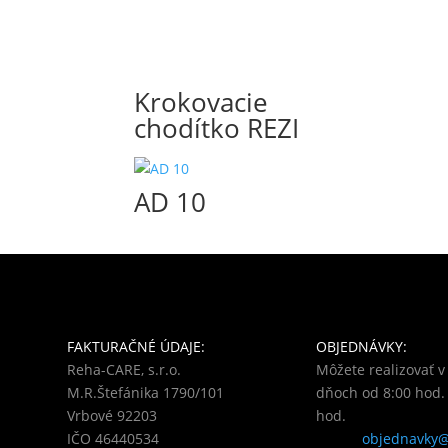
Krokovacie
chodítko REZI
AD 10
FAKTURAČNÉ ÚDAJE:
OBJEDNÁVKY:
Reha-CARE, s.r.o.
Môžete realizovať 
M.R.Štefánika 1790/101
dňoch od 8:00 hod.
Vrbové 92203
hod.
IČO 46440534
objednavky@