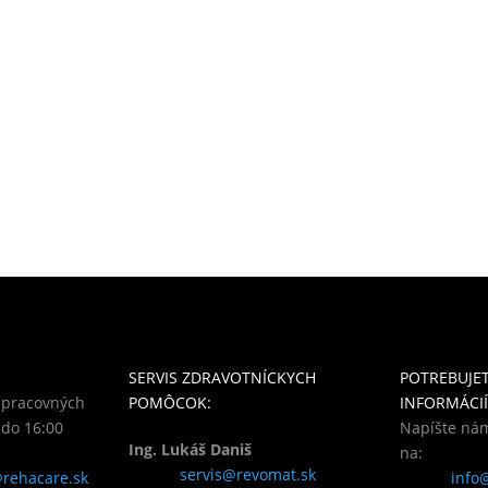
SERVIS ZDRAVOTNÍCKYCH
POTREBUJET
v pracovných
POMÔCOK:
INFORMÁCIÍ
 do 16:00
Napíšte nám
Ing. Lukáš Daniš
na:
servis@revomat.sk
rehacare.sk
info