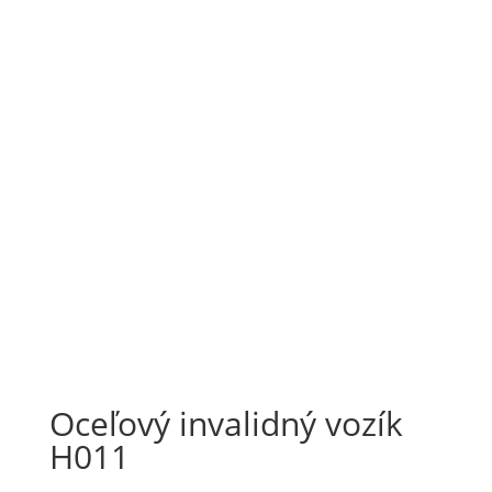
basic-tim-stalowy-wozek-inwalidzki-40613
basic-tim-stalowy-wozek-inwalidzki-40403
basic-tim-stalowy-wozek-inwalidzki-24887
Oceľový invalidný vozík
H011