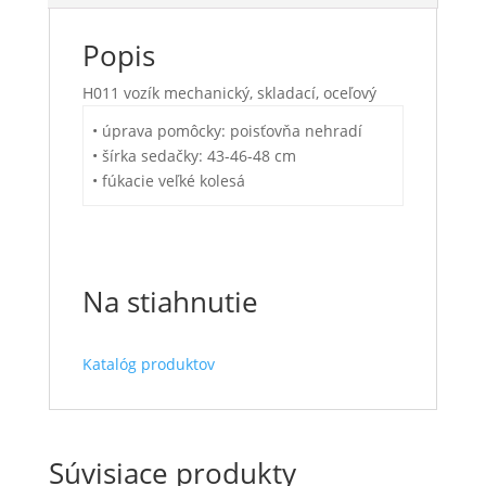
Popis
H011 vozík mechanický, skladací, oceľový
• úprava pomôcky: poisťovňa nehradí
• šírka sedačky: 43-46-48 cm
• fúkacie veľké kolesá
Na stiahnutie
Katalóg produktov
Súvisiace produkty