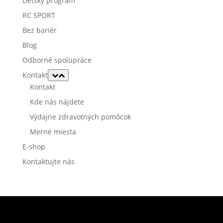
Detský program
RC SPORT
Bez bariér
Blog
Odborné spolupráce
Kontakt
Kontakt
Kde nás nájdete
Výdajne zdravotných pomôcok
Merné miesta
E-shop
Kontaktujte nás