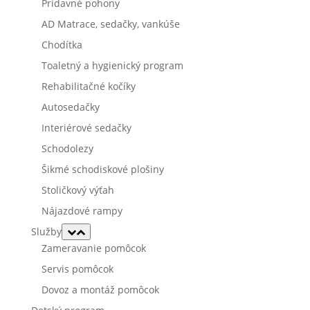
Prídavné pohony
AD Matrace, sedačky, vankúše
Chodítka
Toaletný a hygienický program
Rehabilitačné kočíky
Autosedačky
Interiérové sedačky
Schodolezy
Šikmé schodiskové plošiny
Stoličkový výťah
Nájazdové rampy
Služby
Zameravanie pomôcok
Servis pomôcok
Dovoz a montáž pomôcok