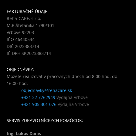
FAKTURAČNÉ ÚDAJE:
Reha-CARE, s.r.o.
M.R.Štefánika 1790/101
Vrbové 92203
IČO 46440534
DIČ 2023383714
IČ DPH SK2023383714
OBJEDNÁVKY:
Môžete realizovať v pracovných dňoch od 8:00 hod. do
16:00 hod.
objednavky@rehacare.sk
+421 32 7762949
Výdajňa Vrbové
+421 905 301 076
Výdajňa Vrbové
SERVIS ZDRAVOTNÍCKYCH POMÔCOK:
Ing. Lukáš Daniš