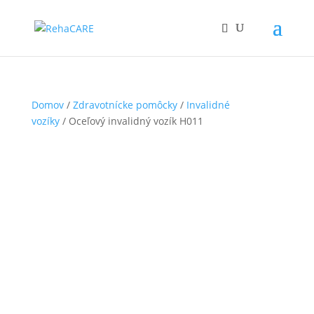
Domov
/
Zdravotnícke pomôcky
/
Invalidné
vozíky
/ Oceľový invalidný vozík H011
a-basic-tim-stalowy-wozek-inwalidzki
Plne hradené