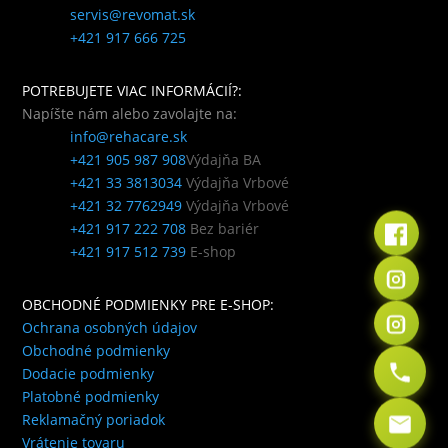
servis@revomat.sk
+421 917 666 725
POTREBUJETE VIAC INFORMÁCIÍ?:
Napíšte nám alebo zavolajte na:
info@rehacare.sk
+421 905 987 908
Výdajňa BA
+421 33 3813034
Výdajňa Vrbové
+421 32 7762949
Výdajňa Vrbové
+421 917 222 708
Bez bariér
+421 917 512 739
E-shop
OBCHODNÉ PODMIENKY PRE E-SHOP:
Ochrana osobných údajov
Obchodné podmienky
Dodacie podmienky
Platobné podmienky
Reklamačný poriadok
Vrátenie tovaru