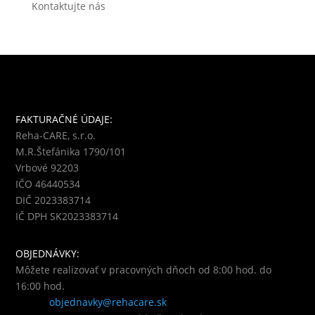
Kontaktujte nás
FAKTURAČNÉ ÚDAJE:
Reha-CARE, s.r.o.
M.R.Štefánika 1790/101
Vrbové 92203
IČO 46440534
DIČ 2023383714
IČ DPH SK2023383714
OBJEDNÁVKY:
Môžete realizovať v pracovných dňoch od 8:00 hod. do
16:00 hod.
objednavky@rehacare.sk