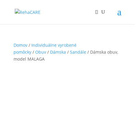
Domov
/
Individuálne vyrobené
pomôcky
/
Obuv
/
Dámska
/
Sandále
/ Dámska obuv,
model MALAGA
malaga2
Čiastočne hradené