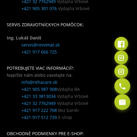
+421 32 7762949
Výdajňa Vrbové
+421 905 301 076
Výdajňa Vrbové
SERVIS ZDRAVOTNÍCKYCH POMÔCOK:
Ing. Lukáš Daniš
servis@revomat.sk
+421 917 666 725
POTREBUJETE VIAC INFORMÁCIÍ?:
Napíšte nám alebo zavolajte na:
info@rehacare.sk
+421 905 987 908
Výdajňa BA
+421 33 3813034
Výdajňa Vrbové
+421 32 7762949
Výdajňa Vrbové
+421 917 222 708
Bez bariér
+421 917 512 739
E-shop
OBCHODNÉ PODMIENKY PRE E-SHOP: