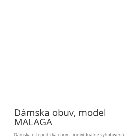
malaga4
malaga5
malaga6
malaga_mas
Dámska obuv, model
MALAGA
Dámska ortopedická obuv – individuálne vyhotovená.