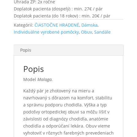
Úhrada ZP: 2x ročne
Doplatok pacienta (dospelý) : min. 27€ / pár
Doplatok pacienta (do 18 rokov) : min. 20€ / pár
Kategórií:
ČIASTOČNE HRADENÉ
,
Dámska
,
Individuálne vyrobené pomôcky
,
Obuv
,
Sandále
Popis
Popis
Model
Malaga.
Každý pár je zhotovený na mieru a
navrhovaný s dôrazom na komfort, stabilitu
a správnu podporu chodidla. Výška a typ
podošvy ortopedickej obuvi sa môžu líšiť v
závislosti od diagnózy chodidla, anatómie
chodidla a odporúčaní lekára. Obuv vieme
vyhotoviť v rôznych farebných prevedeniach